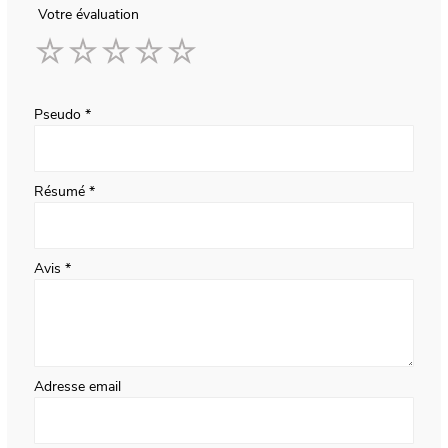
Votre évaluation
1
2
3
4
5
star
stars
stars
stars
stars
Pseudo
Résumé
Avis
Adresse email