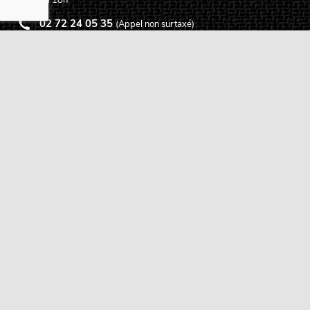
02 72 24 05 35
(Appel non surtaxé)
NOUS ÉCRIRE
Assistance
Guides d'achat
Questions des musiciens
Modes de livraison
Modes de paiement
Retours produits
Garanties produits
Service après vente
Centres techniques agréés Algam
Carte des luthiers guitare français
Qui sommes-nous ?
Pourquoi nous faire confiance ?