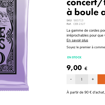
concert/
à boule a
SKU
583713
Ref.
CEB 2327
La gamme de cordes pour 
irréprochables pour que v
En savoir plus
Soyez le premier à comme
EN STOCK
9,00
€
-
+
À partir de 90 € d'achat,