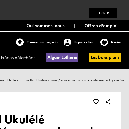
FERMER
Qui sommes-nous
|
Offres d'emploi
Trouver un magasin
Espace client
Panier
Pièces détachées
are
Ukulélé
Ernie Ball Ukulélé concert/ténor en nylon noir à boule avec sol grave filé
l Ukulélé