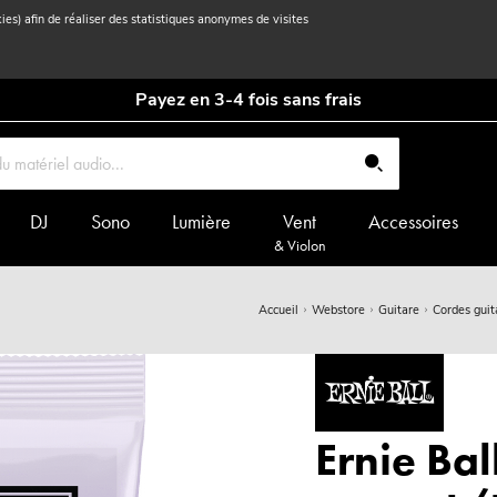
kies) afin de réaliser des statistiques anonymes de visites
Payez en 3-4 fois sans frais
DJ
Sono
Lumière
Vent
Accessoires
& Violon
Accueil
Webstore
Guitare
Cordes guit
Ernie Bal