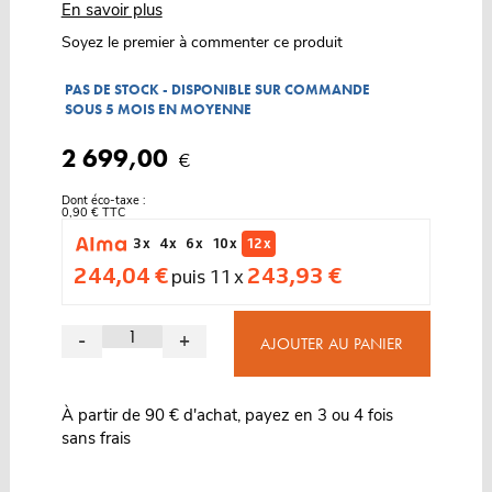
En savoir plus
Soyez le premier à commenter ce produit
PAS DE STOCK - DISPONIBLE SUR COMMANDE
SOUS 5 MOIS EN MOYENNE
2 699,00
€
Dont éco-taxe :
0,90 € TTC
3 x
4 x
6 x
10 x
12 x
244,04 €
243,93 €
puis 11 x
-
+
AJOUTER AU PANIER
À partir de 90 € d'achat, payez en 3 ou 4 fois
sans frais