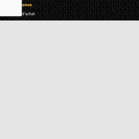
Assistance
Guides d'achat
Questions des musiciens
Modes de livraison
Modes de paiement
Retours produits
Garanties produits
Service après vente
Centres techniques agréés Algam
Carte des luthiers guitare français
Qui sommes-nous ?
Pourquoi nous faire confiance ?