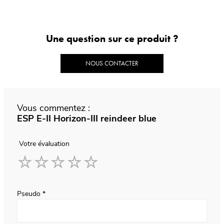
Une question sur ce produit ?
NOUS CONTACTER
Vous commentez :
ESP E-II Horizon-III reindeer blue
Votre évaluation
1
2
3
4
5
star
stars
stars
stars
stars
Pseudo