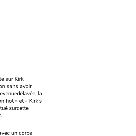
te sur Kirk
non sans avoir
devenuedélavée, la
 hot » et « Kirk’s
itué surcette
.
 avec un corps