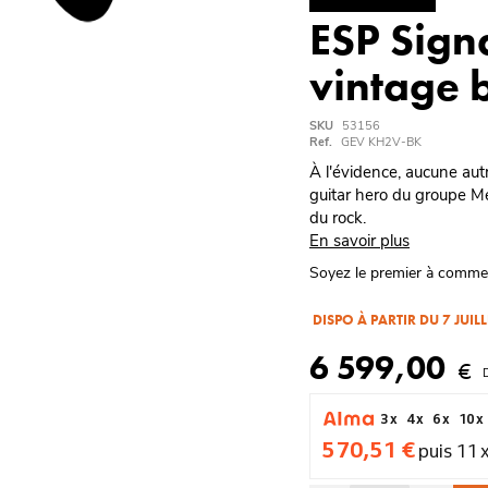
ESP Sign
vintage 
SKU
53156
Ref.
GEV KH2V-BK
À l'évidence, aucune autr
guitar hero du groupe Met
du rock.
En savoir plus
Soyez le premier à comme
DISPO À PARTIR DU 7 JUI
6 599,00
€
3 x
4 x
6 x
10 x
570,51 €
puis 11 