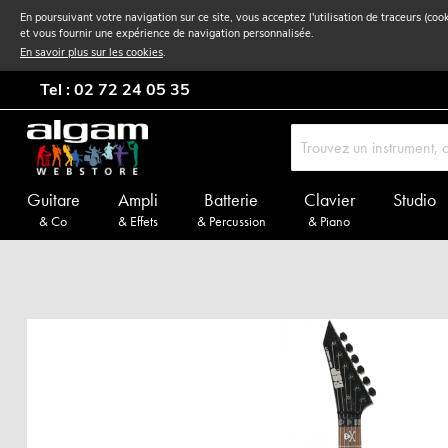
En poursuivant votre navigation sur ce site, vous acceptez l'utilisation de traceurs (coo
et vous fournir une expérience de navigation personnalisée.
En savoir plus sur les cookies
.
Tel : 02 72 24 05 35
Guitare
Ampli
Batterie
Clavier
Studio
& Co
& Effets
& Percussion
& Piano