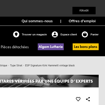
FERMER
Qui sommes-nous
|
Offres d'emploi
Trouver un magasin
Espace client
Panier
Pièces détachées
ctrique
Type Strat
ESP Signature Kirk Hammett vintage black