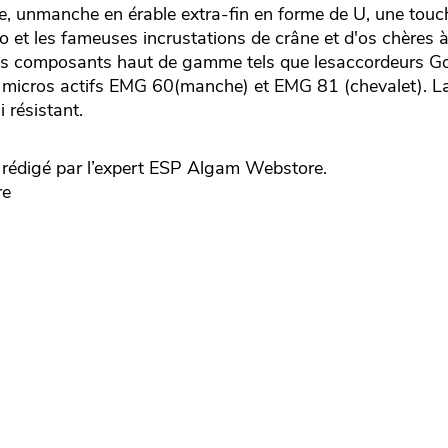
ne, unmanche en érable extra-fin en forme de U, une touc
 et les fameuses incrustations de crâne et d'os chères à
es composants haut de gamme tels que lesaccordeurs Go
e micros actifs EMG 60(manche) et EMG 81 (chevalet). La
 résistant.
édigé par l’expert
ESP
Algam Webstore.
re