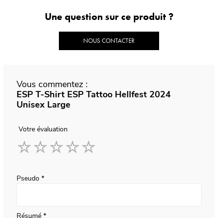
Une question sur ce produit ?
NOUS CONTACTER
Vous commentez :
ESP T-Shirt ESP Tattoo Hellfest 2024
Unisex Large
Votre évaluation
1
2
3
4
5
star
stars
stars
stars
stars
Pseudo
Résumé