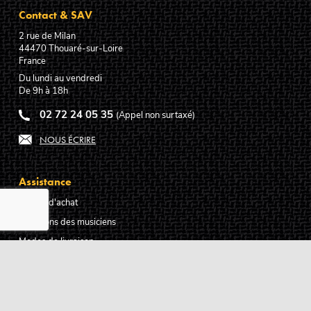
Contact & SAV
2 rue de Milan
44470
Thouaré-sur-Loire
France
Du lundi au vendredi
De 9h à 18h
02 72 24 05 35
(Appel non surtaxé)
NOUS ÉCRIRE
Assistance
Guides d'achat
Questions des musiciens
Modes de livraison
Modes de paiement
Retours produits
Garanties produits