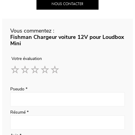
NOUS CONTACTER
Vous commentez :
Fishman Chargeur voiture 12V pour Loudbox
Mini
Votre évaluation
1
2
3
4
5
star
stars
stars
stars
stars
Pseudo
Résumé