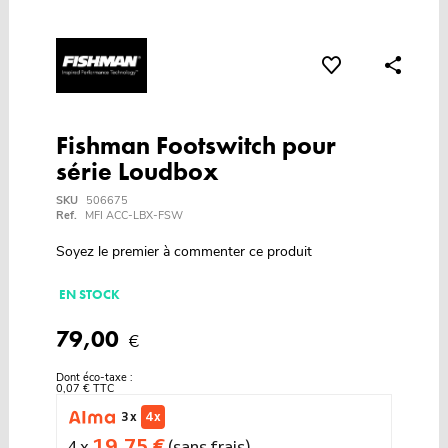
Fishman Footswitch pour
série Loudbox
SKU
506675
Ref.
MFI ACC-LBX-FSW
Soyez le premier à commenter ce produit
EN STOCK
79,00
€
Dont éco-taxe :
0,07 € TTC
3 x
4 x
19,75 €
4 x
(sans frais)