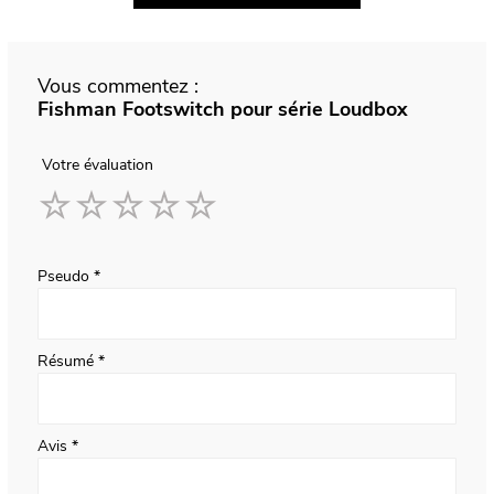
Vous commentez :
Fishman Footswitch pour série Loudbox
Votre évaluation
1
2
3
4
5
star
stars
stars
stars
stars
Pseudo
Résumé
Avis