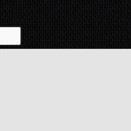
Contact & SAV
2 rue de Milan
44470
Thouaré-sur-Loire
France
Du lundi au vendredi
De 9h à 18h
02 72 24 05 35
(Appel non surtaxé)
NOUS ÉCRIRE
Assistance
Guides d'achat