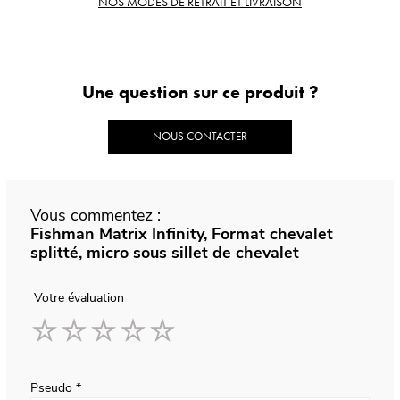
NOS MODES DE RETRAIT ET LIVRAISON
Une question sur ce produit ?
NOUS CONTACTER
Vous commentez :
Fishman Matrix Infinity, Format chevalet
splitté, micro sous sillet de chevalet
Votre évaluation
1
2
3
4
5
star
stars
stars
stars
stars
Pseudo