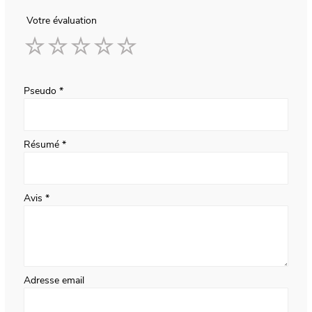
Votre évaluation
1
2
3
4
5
star
stars
stars
stars
stars
Pseudo
Résumé
Avis
Adresse email