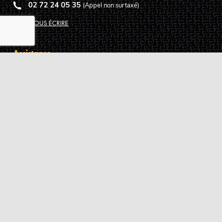
02 72 24 05 35
(Appel non surtaxé)
NOUS ÉCRIRE
Assistance
Guides d'achat
Questions des musiciens
Modes de livraison
Modes de paiement
Retours produits
Garanties produits
Service après vente
Centres techniques agréés Algam
Carte des luthiers guitare français
Qui sommes-nous ?
Pourquoi nous faire confiance ?