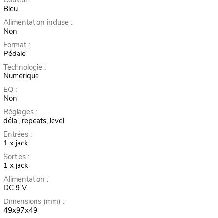
Couleur :
Bleu
Alimentation incluse :
Non
Format :
Pédale
Technologie :
Numérique
EQ :
Non
Réglages :
délai, repeats, level
Entrées :
1 x jack
Sorties :
1 x jack
Alimentation :
DC 9 V
Dimensions (mm) :
49x97x49