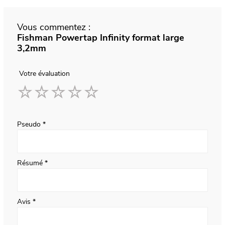
Vous commentez :
Fishman Powertap Infinity format large
3,2mm
Votre évaluation
1
2
3
4
5
star
stars
stars
stars
stars
Pseudo
Résumé
Avis