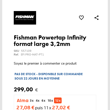
Fishman Powertap Infinity
format large 3,2mm
SKU
557109
Ref.
EFI PRO-MAT-PT1
Soyez le premier à commenter ce produit
PAS DE STOCK - DISPONIBLE SUR COMMANDE
SOUS 22 JOURS EN MOYENNE
299,00
€
3 x
4 x
6 x
10 x
12 x
27,08 €
27,02 €
puis 11 x