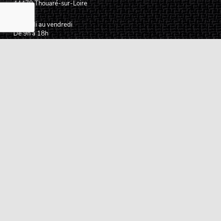
44470
Thouaré-sur-Loire
France
Du lundi au vendredi
De 9h à 18h
02 72 24 05 35
(Appel non surtaxé)
NOUS ÉCRIRE
Assistance
Guides d'achat
Questions des musiciens
Modes de livraison
Modes de paiement
Retours produits
Garanties produits
Service après vente
Centres techniques agréés Algam