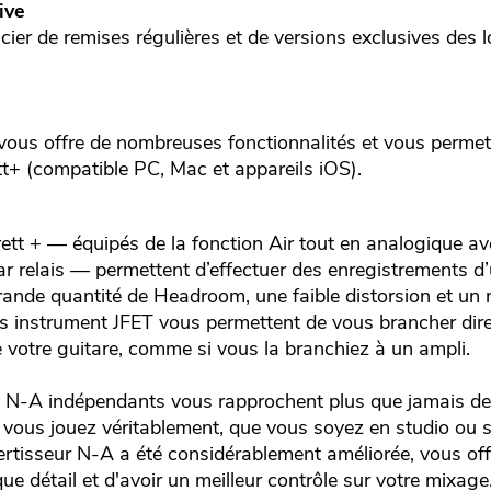
ive
ier de remises régulières et de versions exclusives des lo
ser vous offre de nombreuses fonctionnalités et vous perme
tt+ (compatible PC, Mac et appareils iOS).
ett + — équipés de la fonction Air tout en analogique 
r relais — permettent d’effectuer des enregistrements d’
rande quantité de Headroom, une faible distorsion et un 
es instrument JFET vous permettent de vous brancher dir
e votre guitare, comme si vous la branchiez à un ampli.
t N-A indépendants vous rapprochent plus que jamais de
vous jouez véritablement, que vous soyez en studio ou su
tisseur N-A a été considérablement améliorée, vous offr
ue détail et d'avoir un meilleur contrôle sur votre mixage.