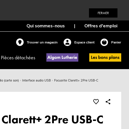
FERMER
Qui sommes-nous
|
Offres d'emploi
Trouver un magasin
Espace client
Panier
Pièces détachées
io (carte son)
Interface audio USB
Focusrite Clarett+ 2Pre USB-C
 Clarett+ 2Pre USB-C