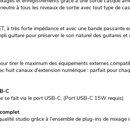
ixages et enregistrements grâce à une sortie casque amél
neutre à tous les niveaux de sortie avec tout type de ca
ET, à très forte impédance et avec une bande passante e
pli guitare pour préserver le son naturel des guitares et s
pour tirer le maximum des équipements externes compati
vec huit canaux d'extension numérique : parfait pour cha
SB-C
ace se fait via le port USB-C. (Port USB-C 15W requis)
 complet
ualité studio grâce à l'ensemble de plug-ins de mixage i