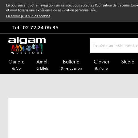
En poursuivant votre navigation sur ce site, vous acceptez l'utilisation de traceurs (coo
et vous fournir une expérience de navigation personnalisée.
En savoir plus sur les cookies
.
Tel : 02 72 24 05 35
Guitare
Ampli
Batterie
Clavier
Studio
& Co
& Effets
& Percussion
& Piano