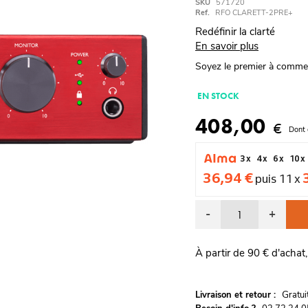
SKU
571720
Ref.
RFO CLARETT-2PRE+
Redéfinir la clarté
En savoir plus
Soyez le premier à comme
EN STOCK
408,00
€
Dont 
3 x
4 x
6 x
10 x
36,94 €
puis 11 x
-
+
À partir de 90 € d'achat,
G
Livraison et retour :
ratu