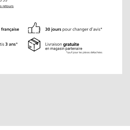
5 35
es retours