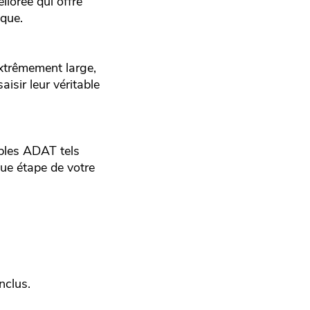
iorée qui offre
sque.
xtrêmement large,
aisir leur véritable
bles ADAT tels
que étape de votre
nclus.