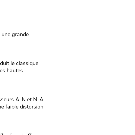
t une grande
duit le classique
ges hautes
isseurs A-N et N-A
 faible distorsion