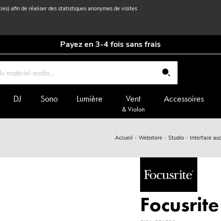
kies) afin de réaliser des statistiques anonymes de visites
Payez en 3-4 fois sans frais
DJ
Sono
Lumière
Vent
Accessoires
& Violon
Accueil
Webstore
Studio
Interface aud
Focusrite