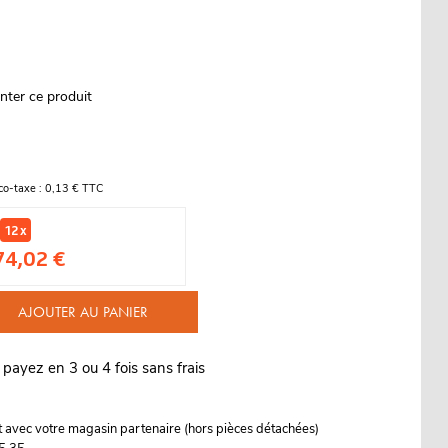
nter ce produit
co-taxe : 0,13 € TTC
12 x
74,02 €
AJOUTER AU PANIER
 payez en 3 ou 4 fois sans frais
it avec votre magasin partenaire (hors pièces détachées)