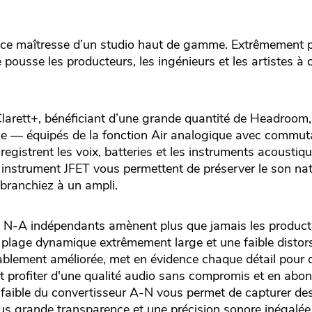
ièce maîtresse d’un studio haut de gamme. Extrêmement 
pousse les producteurs, les ingénieurs et les artistes à c
larett+, bénéficiant d’une grande quantité de Headroom, 
ible — équipés de la fonction Air analogique avec commu
registrent les voix, batteries et les instruments acoustiq
 instrument JFET vous permettent de préserver le son nat
 branchiez à un ampli.
t N-A indépendants amènent plus que jamais les product
 plage dynamique extrêmement large et une faible distor
lement améliorée, met en évidence chaque détail pour q
nt profiter d'une qualité audio sans compromis et en abo
 faible du convertisseur A-N vous permet de capturer de
lus grande transparence et une précision sonore inégalée