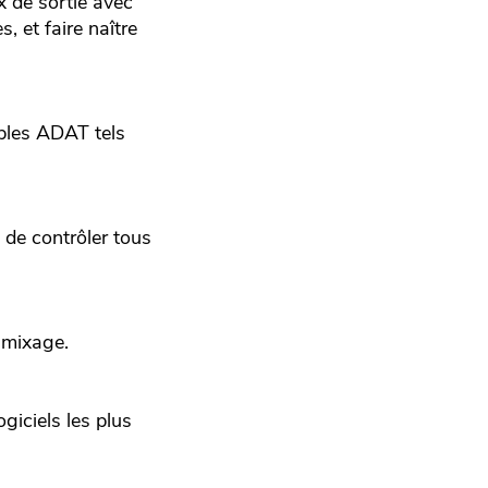
x de sortie avec
, et faire naître
bles ADAT tels
t de contrôler tous
 mixage.
giciels les plus