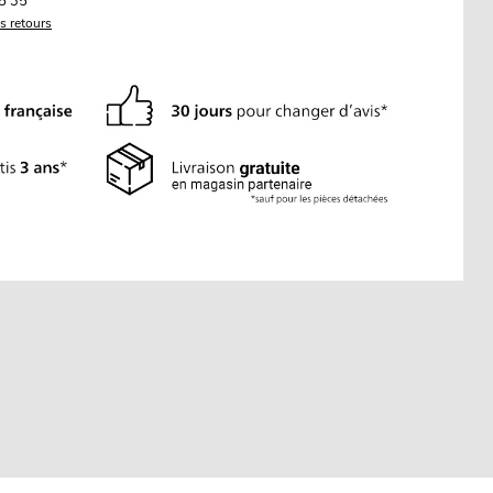
5 35
es retours