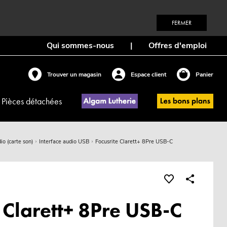
FERMER
Qui sommes-nous
|
Offres d'emploi
Trouver un magasin
Espace client
Panier
Pièces détachées
io (carte son)
Interface audio USB
Focusrite Clarett+ 8Pre USB-C
 Clarett+ 8Pre USB-C