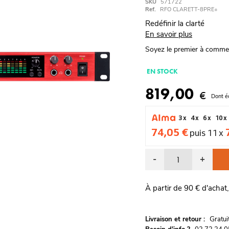
SKU
571722
Ref.
RFO CLARETT-8PRE+
Redéfinir la clarté
En savoir plus
Soyez le premier à comme
EN STOCK
819,00
€
Dont é
3 x
4 x
6 x
10 x
74,05 €
puis 11 x
-
+
À partir de 90 € d'achat,
G
Livraison et retour :
ratu