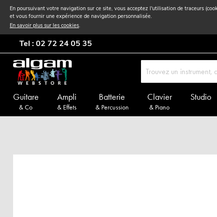
En poursuivant votre navigation sur ce site, vous acceptez l'utilisation de traceurs (coo
et vous fournir une expérience de navigation personnalisée.
En savoir plus sur les cookies
.
Tel : 02 72 24 05 35
Guitare
Ampli
Batterie
Clavier
Studio
& Co
& Effets
& Percussion
& Piano