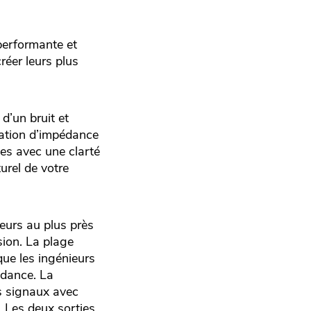
performante et
réer leurs plus
d’un bruit et
tation d’impédance
ues avec une clarté
urel de votre
eurs au plus près
sion. La plage
ue les ingénieurs
ndance. La
s signaux avec
. Les deux sorties