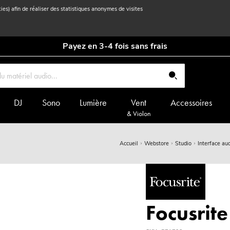
kies) afin de réaliser des statistiques anonymes de visites
Payez en 3-4 fois sans frais
DJ
Sono
Lumière
Vent
Accessoires
& Violon
Accueil
Webstore
Studio
Interface aud
Focusrite