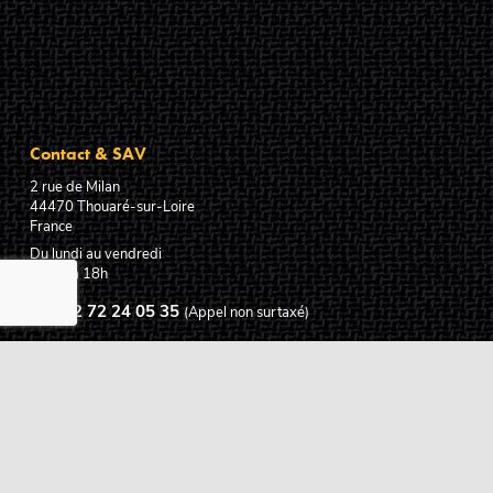
Contact & SAV
2 rue de Milan
44470
Thouaré-sur-Loire
France
Du lundi au vendredi
De 9h à 18h
02 72 24 05 35
(Appel non surtaxé)
NOUS ÉCRIRE
Assistance
Guides d'achat
Questions des musiciens