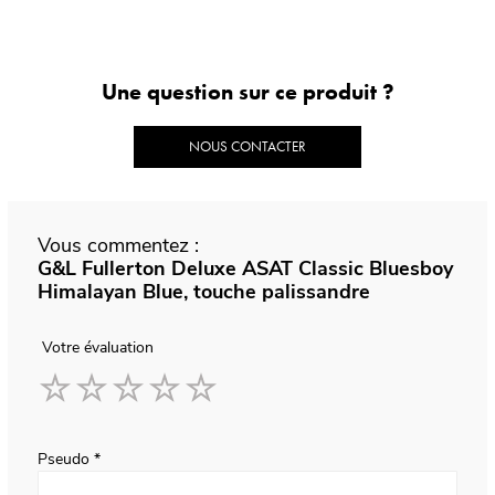
Une question sur ce produit ?
NOUS CONTACTER
Vous commentez :
G&L Fullerton Deluxe ASAT Classic Bluesboy
Himalayan Blue, touche palissandre
Votre évaluation
1
2
3
4
5
star
stars
stars
stars
stars
Pseudo