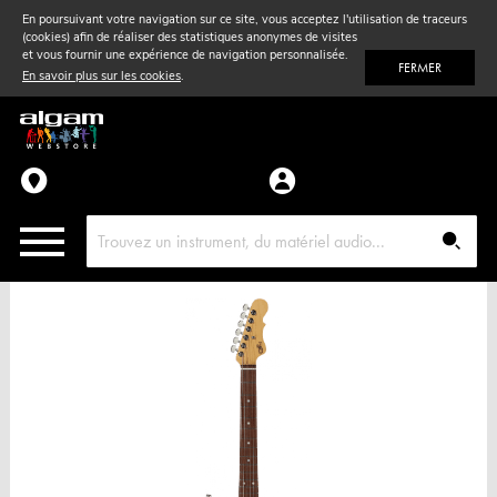
En poursuivant votre navigation sur ce site, vous acceptez l'utilisation de traceurs
(cookies) afin de réaliser des statistiques anonymes de visites
Vent
& Violon
et vous fournir une expérience de navigation personnalisée.
FERMER
En savoir plus sur les cookies
.
Accessoires
Pièces détachées