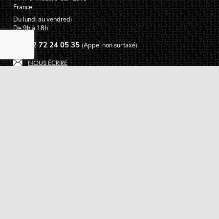
France
Du lundi au vendredi
De 9h à 18h
02 72 24 05 35
(Appel non surtaxé)
NOUS ÉCRIRE
Assistance
Guides d'achat
Questions des musiciens
Modes de livraison
Modes de paiement
Retours produits
Garanties produits
Service après vente
Centres techniques agréés Algam
Carte des luthiers guitare français