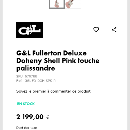
G&L Fullerton Deluxe
Doheny Shell Pink touche
palissandre
SKU
570788
Ref.
GGL FD-DOH-SPK-R
Soyez le premier à commenter ce produit
EN STOCK
2 199,00
€
Dont éco-taxe :