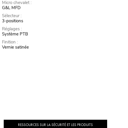
Micro chevalet :
G&L MFD
Sélecteur :
3-positions
Réglages :
Système PTB
Finition :
Vernie satinée
RESSOURCES SUR LA SÉCURITÉ ET LES PRODUITS