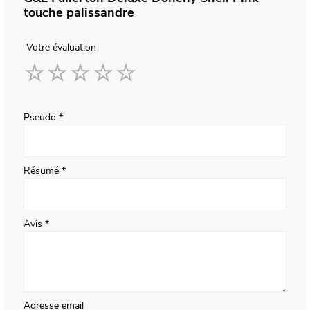
touche palissandre
Votre évaluation
1
2
3
4
5
star
stars
stars
stars
stars
Pseudo
Résumé
Avis
Adresse email