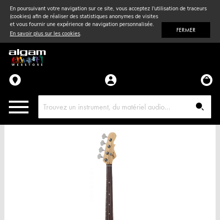
En poursuivant votre navigation sur ce site, vous acceptez l'utilisation de traceurs
(cookies) afin de réaliser des statistiques anonymes de visites
Vent
& Violon
et vous fournir une expérience de navigation personnalisée.
FERMER
En savoir plus sur les cookies
.
Accessoires
Pièces détachées