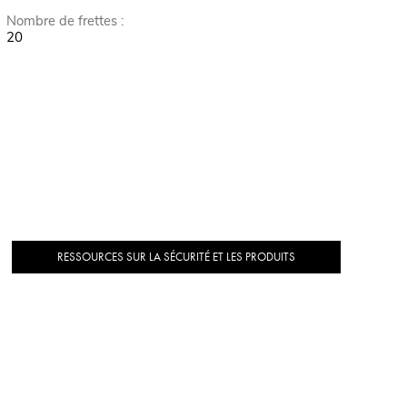
Nombre de frettes :
20
RESSOURCES SUR LA SÉCURITÉ ET LES PRODUITS