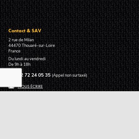
Contact & SAV
2 rue de Milan
44470
Thouaré-sur-Loire
France
Du lundi au vendredi
De 9h à 18h
02 72 24 05 35
(Appel non surtaxé)
NOUS ÉCRIRE
Assistance
Guides d'achat
Questions des musiciens
Modes de livraison