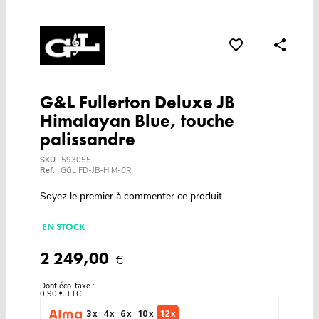
G&L Fullerton Deluxe JB
Himalayan Blue, touche
palissandre
SKU
593055
Ref.
GGL FD-JB-HIM-CR
Soyez le premier à commenter ce produit
EN STOCK
2 249,00
€
Dont éco-taxe :
0,90 € TTC
3 x
4 x
6 x
10 x
12 x