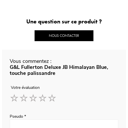
Une question sur ce produit ?
NOUS CONTACTER
Vous commentez :
G&L Fullerton Deluxe JB Himalayan Blue,
touche palissandre
Votre évaluation
1
2
3
4
5
star
stars
stars
stars
stars
Pseudo