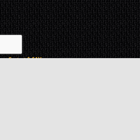
Contact & SAV
2 rue de Milan
44470
Thouaré-sur-Loire
France
Du lundi au vendredi
De 9h à 18h
02 72 24 05 35
(Appel non surtaxé)
NOUS ÉCRIRE
Assistance