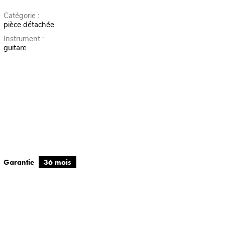
Catégorie :
pièce détachée
Instrument :
guitare
Garantie
36 mois