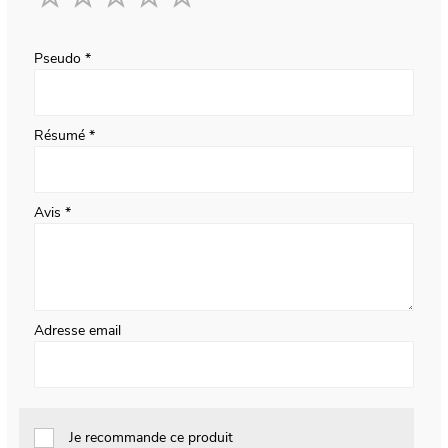
1
2
3
4
5
star
stars
stars
stars
stars
Pseudo
Résumé
Avis
Adresse email
Je recommande ce produit