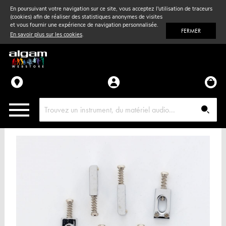
En poursuivant votre navigation sur ce site, vous acceptez l'utilisation de traceurs
(cookies) afin de réaliser des statistiques anonymes de visites
Vent
& Violon
et vous fournir une expérience de navigation personnalisée.
FERMER
En savoir plus sur les cookies
.
Accessoires
Pièces détachées