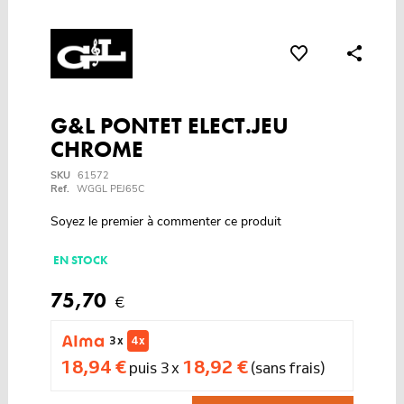
G&L PONTET ELECT.JEU
CHROME
SKU
61572
Ref.
WGGL PEJ65C
Soyez le premier à commenter ce produit
EN STOCK
75,70
€
3 x
4 x
18,94 €
18,92 €
puis 3 x
(sans frais)