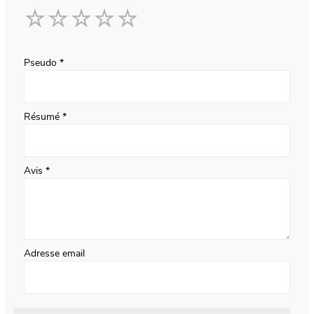
1
2
3
4
5
star
stars
stars
stars
stars
Pseudo
Résumé
Avis
Adresse email