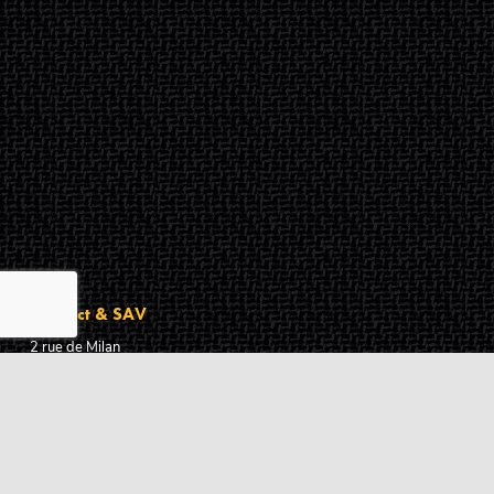
Contact & SAV
2 rue de Milan
44470
Thouaré-sur-Loire
France
Du lundi au vendredi
De 9h à 18h
02 72 24 05 35
(Appel non surtaxé)