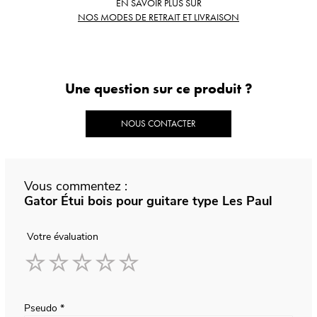
EN SAVOIR PLUS SUR
NOS MODES DE RETRAIT ET LIVRAISON
Une question sur ce produit ?
NOUS CONTACTER
Vous commentez :
Gator Étui bois pour guitare type Les Paul
Votre évaluation
1
2
3
4
5
star
stars
stars
stars
stars
Pseudo