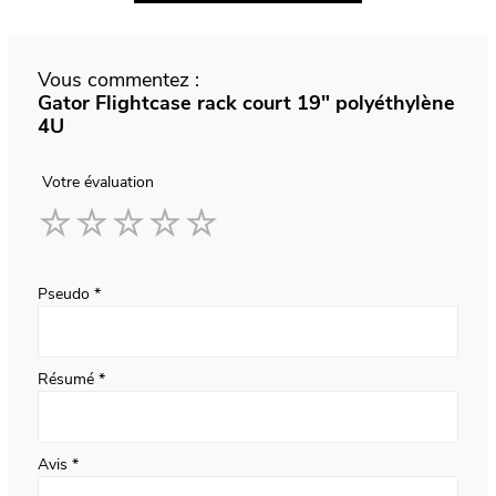
Vous commentez :
Gator Flightcase rack court 19" polyéthylène
4U
Votre évaluation
1
2
3
4
5
star
stars
stars
stars
stars
Pseudo
Résumé
Avis