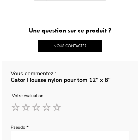
Une question sur ce produit ?
NOUS CONTACTER
Vous commentez :
Gator Housse nylon pour tom 12" x 8"
Votre évaluation
1
2
3
4
5
star
stars
stars
stars
stars
Pseudo