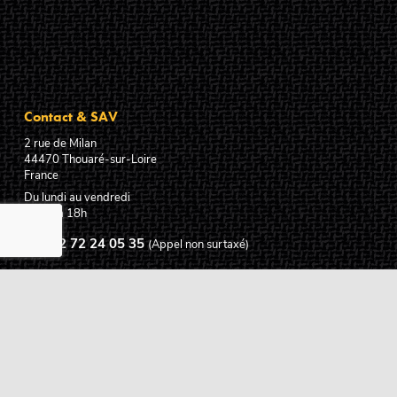
Contact & SAV
2 rue de Milan
44470
Thouaré-sur-Loire
France
Du lundi au vendredi
De 9h à 18h
02 72 24 05 35
(Appel non surtaxé)
NOUS ÉCRIRE
Assistance
Guides d'achat
Questions des musiciens