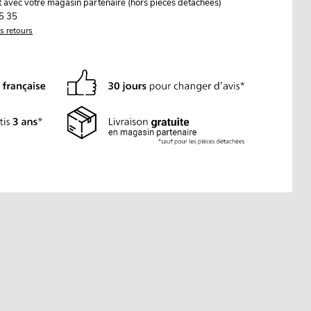
it avec votre magasin partenaire (hors pièces détachées)
5 35
es retours