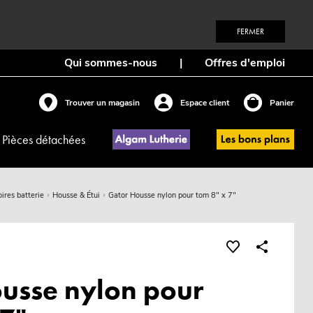
FERMER
Qui sommes-nous
|
Offres d'emploi
Trouver un magasin
Espace client
Panier
Pièces détachées
ires batterie
Housse & Étui
Gator Housse nylon pour tom 8" x 7"
usse nylon pour