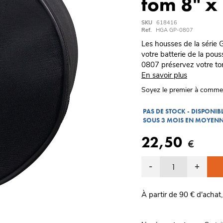
tom 8" x
SKU
618416
Ref.
HGA GP-0807
Les housses de la série 
votre batterie de la pous
0807 préservez votre to
En savoir plus
Soyez le premier à comme
PAS DE STOCK - DISPONI
SOUS 3 MOIS EN MOYEN
22,50
€
-
+
À partir de 90 € d'achat,