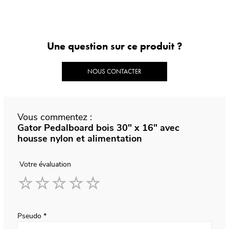
Une question sur ce produit ?
NOUS CONTACTER
Vous commentez :
Gator Pedalboard bois 30" x 16" avec
housse nylon et alimentation
Votre évaluation
1
2
3
4
5
star
stars
stars
stars
stars
Pseudo