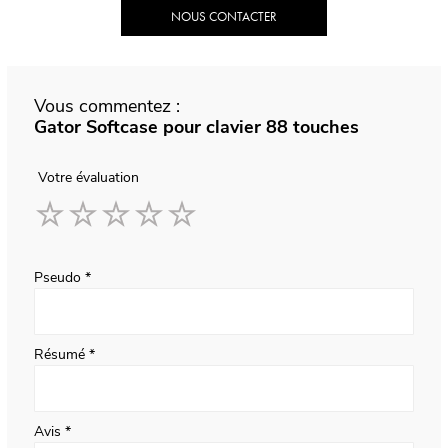
NOUS CONTACTER
Vous commentez :
Gator Softcase pour clavier 88 touches
Votre évaluation
1
2
3
4
5
star
stars
stars
stars
stars
Pseudo
Résumé
Avis