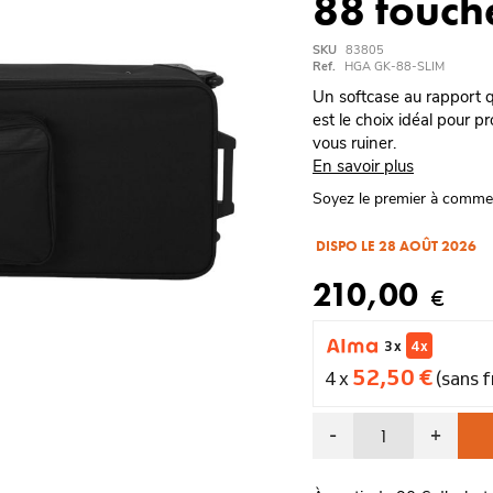
88 touch
SKU
83805
Ref.
HGA GK-88-SLIM
Un softcase au rapport q
est le choix idéal pour p
vous ruiner.
En savoir plus
Soyez le premier à comme
DISPO LE 28 AOÛT 2026
210,00
€
3 x
4 x
52,50 €
4 x
(sans f
-
+