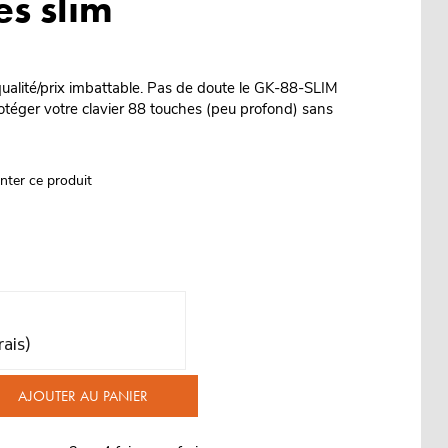
es slim
ualité/prix imbattable. Pas de doute le GK-88-SLIM
rotéger votre clavier 88 touches (peu profond) sans
nter ce produit
rais)
AJOUTER AU PANIER