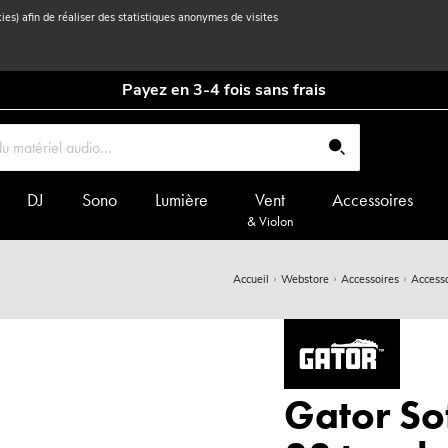
kies) afin de réaliser des statistiques anonymes de visites
Payez en 3-4 fois sans frais
DJ
Sono
Lumière
Vent
Accessoires
& Violon
Accueil
Webstore
Accessoires
Accesso
Gator Sof