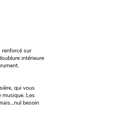
n renforcé sur
 doublure intérieure
strument.
sière, qui vous
de musique. Les
mais...nul besoin