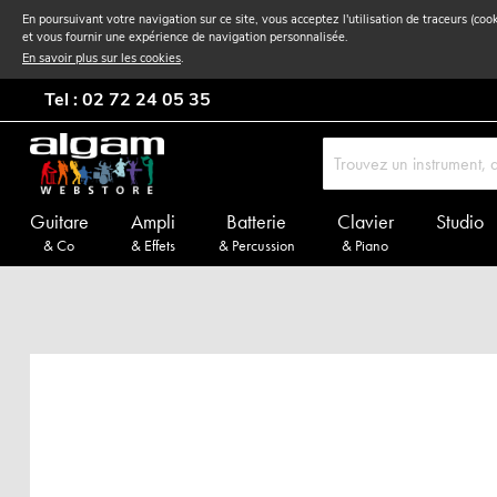
En poursuivant votre navigation sur ce site, vous acceptez l'utilisation de traceurs (coo
et vous fournir une expérience de navigation personnalisée.
En savoir plus sur les cookies
.
Tel : 02 72 24 05 35
Guitare
Ampli
Batterie
Clavier
Studio
& Co
& Effets
& Percussion
& Piano