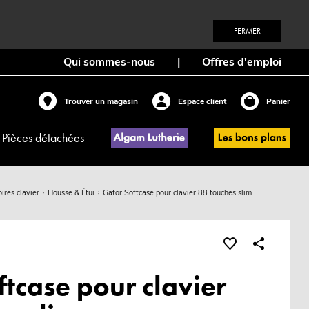
FERMER
Qui sommes-nous
|
Offres d'emploi
Trouver un magasin
Espace client
Panier
Pièces détachées
ires clavier
Housse & Étui
Gator Softcase pour clavier 88 touches slim
tcase pour clavier