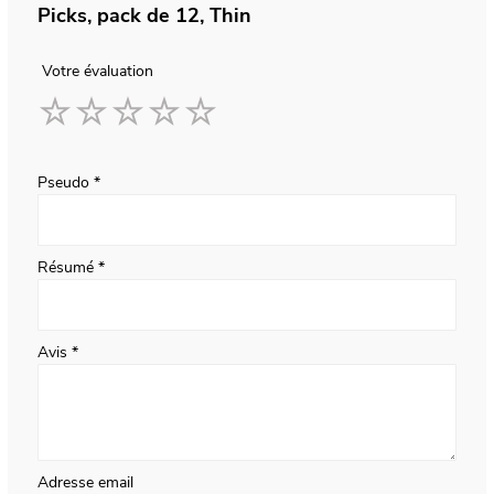
Picks, pack de 12, Thin
Votre évaluation
1
2
3
4
5
star
stars
stars
stars
stars
Pseudo
Résumé
Avis
Adresse email