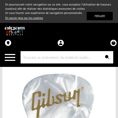
En poursuivant votre navigation sur ce site, vous acceptez l'utilisation de traceurs
(cookies) afin de réaliser des statistiques anonymes de visites
Vent
& Violon
et vous fournir une expérience de navigation personnalisée.
FERMER
En savoir plus sur les cookies
.
Accessoires
Pièces détachées