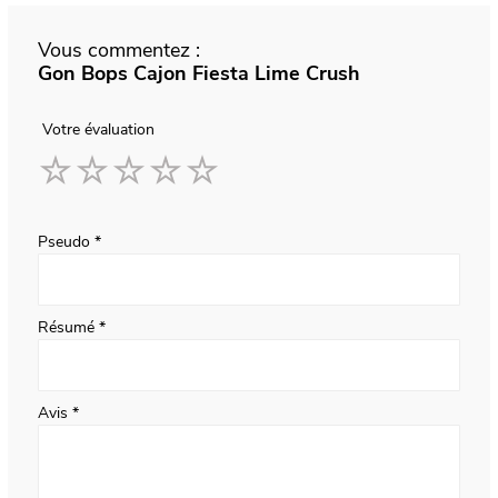
Vous commentez :
Gon Bops Cajon Fiesta Lime Crush
Votre évaluation
1
2
3
4
5
star
stars
stars
stars
stars
Pseudo
Résumé
Avis