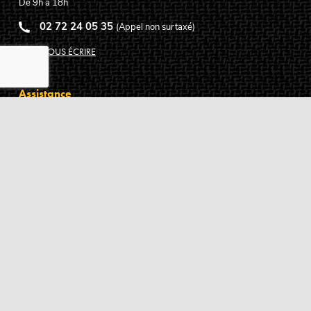
De 9h à 18h
02 72 24 05 35
(Appel non surtaxé)
NOUS ÉCRIRE
Assistance
Guides d'achat
Questions des musiciens
Modes de livraison
Modes de paiement
Retours produits
Garanties produits
Service après vente
Centres techniques agréés Algam
Carte des luthiers guitare français
Qui sommes-nous ?
Pourquoi nous faire confiance ?