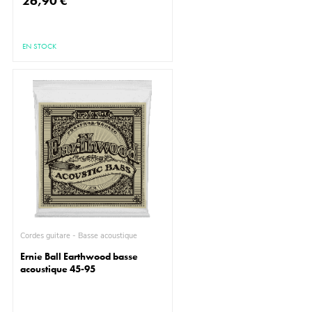
26,90 €
EN STOCK
Cordes guitare - Basse acoustique
Ernie Ball Earthwood basse
acoustique 45-95