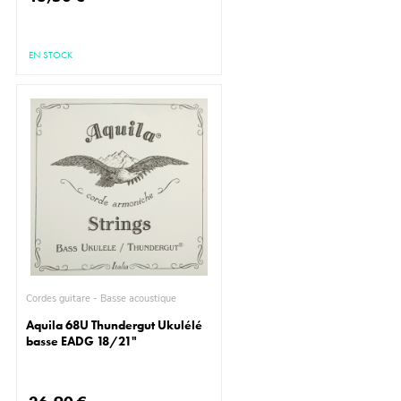
EN STOCK
Cordes guitare - Basse acoustique
Aquila 68U Thundergut Ukulélé
basse EADG 18/21"