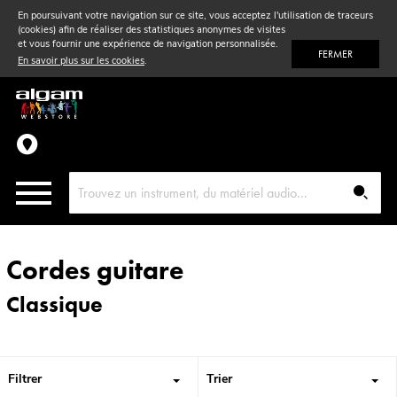
En poursuivant votre navigation sur ce site, vous acceptez l'utilisation de traceurs
(cookies) afin de réaliser des statistiques anonymes de visites
Vent
& Violon
et vous fournir une expérience de navigation personnalisée.
FERMER
En savoir plus sur les cookies
.
Accessoires
Pièces détachées
Cordes guitare
Classique
Filtrer
Trier