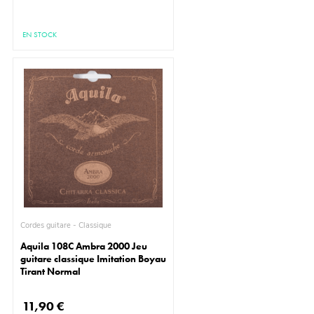
EN STOCK
Cordes guitare - Classique
Aquila 108C Ambra 2000 Jeu
guitare classique Imitation Boyau
Tirant Normal
11,90 €