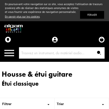
En poursuivant votre navigation sur ce site, vous acceptez l'utilisation de traceurs
(cookies) afin de réaliser des statistiques anonymes de visites
Vent
& Violon
et vous fournir une expérience de navigation personnalisée.
FERMER
En savoir plus sur les cookies
.
Accessoires
Pièces détachées
Housse & étui guitare
Étui classique
Filtrer
Trier