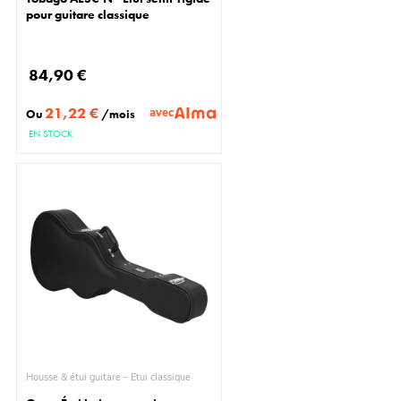
pour guitare classique
84,90 €
21,22 €
avec
Ou
/mois
EN STOCK
Housse & étui guitare - Étui classique