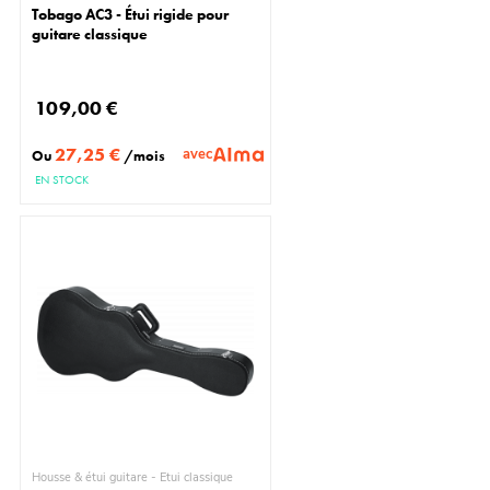
Tobago AC3 - Étui rigide pour
guitare classique
109,00 €
27,25 €
avec
Ou
/mois
EN STOCK
Housse & étui guitare - Étui classique