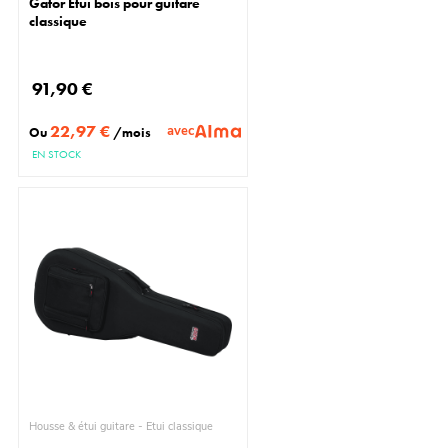
Gator Étui bois pour guitare
classique
91,90 €
22,97 €
avec
Ou
/mois
EN STOCK
Housse & étui guitare - Étui classique