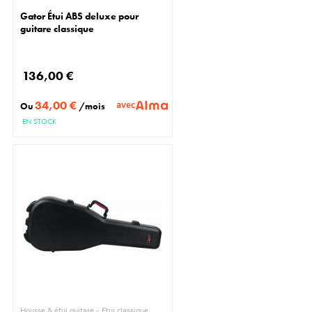
Gator Étui ABS deluxe pour
guitare classique
136,00 €
34,00 €
avec
Ou
/mois
EN STOCK
Housse & étui guitare - Étui classique