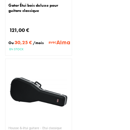
Gator Étui bois deluxe pour
guitare classique
121,00 €
30,25 €
avec
Ou
/mois
EN STOCK
Housse & étui guitare - Étui classique