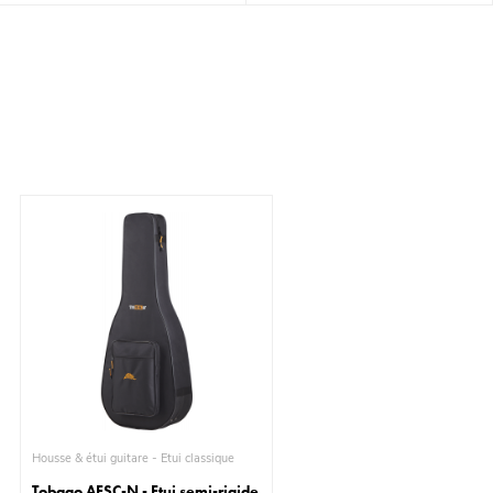
Housse & étui guitare - Étui classique
Tobago AESC-N - Etui semi-rigide