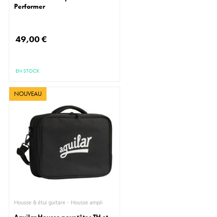
Performer
49,00 €
EN STOCK
NOUVEAU
Housse & étui guitare - Housse ampli
Aguilar Housse pour têtes TH et