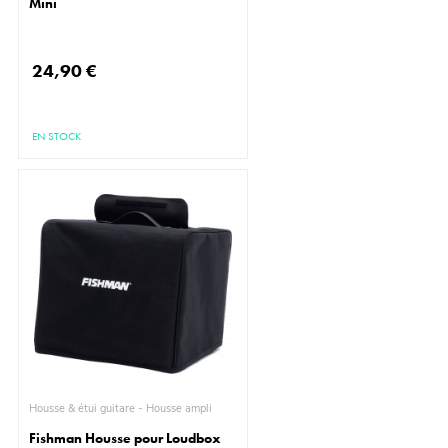
Mini
24,90 €
EN STOCK
Housse & étui guitare - Housse ampli
Fishman Housse pour Loudbox