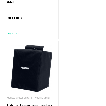
Artist
30,00 €
EN STOCK
Housse & étui guitare - Housse ampli
Fishman Housse pour Loudbox