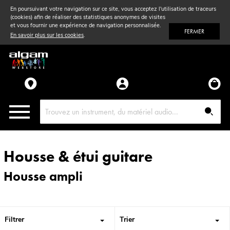
En poursuivant votre navigation sur ce site, vous acceptez l'utilisation de traceurs
(cookies) afin de réaliser des statistiques anonymes de visites
Vent
& Violon
et vous fournir une expérience de navigation personnalisée.
FERMER
En savoir plus sur les cookies
.
Accessoires
Pièces détachées
Housse & étui guitare
Housse ampli
Filtrer
Trier