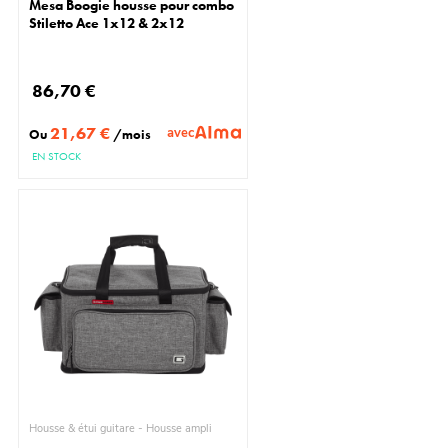
Mesa Boogie housse pour combo
Stiletto Ace 1x12 & 2x12
86,70 €
21,67 €
avec
Ou
/mois
EN STOCK
Housse & étui guitare - Housse ampli