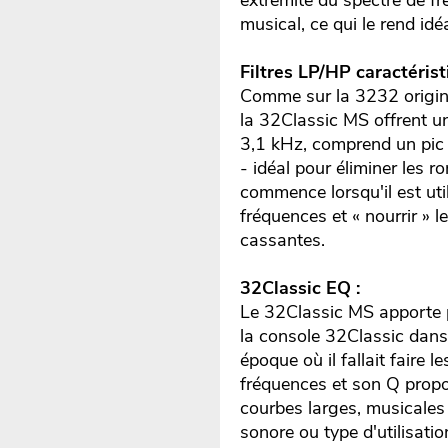
extrémité du spectre de f
musical, ce qui le rend id
Filtres LP/HP caractérist
Comme sur la 3232 original
la 32Classic MS offrent u
3,1 kHz, comprend un pic 
- idéal pour éliminer les 
commence lorsqu'il est uti
fréquences et « nourrir » 
cassantes.
32Classic EQ :
Le 32Classic MS apporte p
la console 32Classic dans
époque où il fallait faire 
fréquences et son Q propor
courbes larges, musicales 
sonore ou type d'utilisat