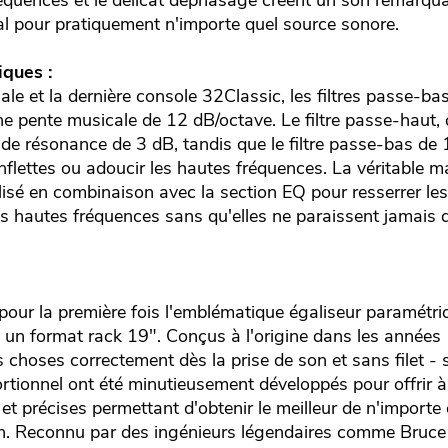
réquences et le délicat déphasage créent un son remarqu
éal pour pratiquement n'importe quel source sonore.
iques :
e et la dernière console 32Classic, les filtres passe-ba
ne pente musicale de 12 dB/octave. Le filtre passe-haut,
de résonance de 3 dB, tandis que le filtre passe-bas d
ronflettes ou adoucir les hautes fréquences. La véritable 
lisé en combinaison avec la section EQ pour resserrer le
les hautes fréquences sans qu'elles ne paraissent jamais 
our la première fois l'emblématique égaliseur paramétr
 un format rack 19". Conçus à l'origine dans les années
les choses correctement dès la prise de son et sans filet 
tionnel ont été minutieusement développés pour offrir à 
et précises permettant d'obtenir le meilleur de n'importe
ion. Reconnu par des ingénieurs légendaires comme Bruc