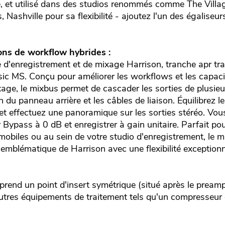
, et utilisé dans des studios renommés comme The Villa
, Nashville pour sa flexibilité - ajoutez l'un des égaliseur
ons de workflow hybrides :
 d'enregistrement et de mixage Harrison, tranche apr tr
ic MS. Conçu pour améliorer les workflows et les capaci
age, le mixbus permet de cascader les sorties de plusieur
u panneau arrière et les câbles de liaison. Équilibrez le
t effectuez une panoramique sur les sorties stéréo. Vo
 Bypass à 0 dB et enregistrer à gain unitaire. Parfait po
s mobiles ou au sein de votre studio d'enregistrement, le 
emblématique de Harrison avec une flexibilité exceptionn
end un point d'insert symétrique (situé après le preampl
d'autres équipements de traitement tels qu'un compresseu