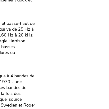
ablement doux et
s et passe-haut de
 qui va de 25 Hz à
e 160 Hz à 20 kHz
magie Harrison
s basses
dures ou
ique à 4 bandes de
 1970 - une
- ses bandes de
la fois des
 quel source
e Swedien et Roger