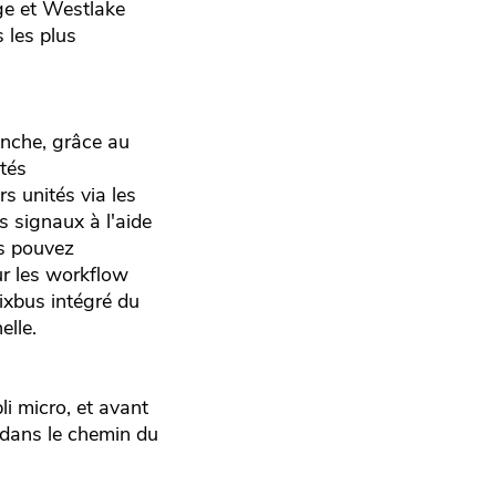
ge et Westlake
s les plus
anche, grâce au
tés
s unités via les
s signaux à l'aide
us pouvez
ur les workflow
mixbus intégré du
elle.
i micro, et avant
r dans le chemin du