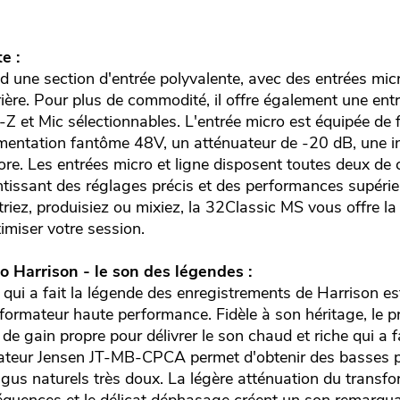
e :
une section d'entrée polyvalente, avec des entrées micr
ière. Pour plus de commodité, il offre également une ent
Z et Mic sélectionnables. L'entrée micro est équipée de 
alimentation fantôme 48V, un atténuateur de -20 dB, une 
olore. Les entrées micro et ligne disposent toutes deux 
tissant des réglages précis et des performances supérie
riez, produisiez ou mixiez, la 32Classic MS vous offre la
imiser votre session.
o Harrison - le son des légendes :
 qui a fait la légende des enregistrements de Harrison e
formateur haute performance. Fidèle à son héritage, le p
e gain propre pour délivrer le son chaud et riche qui a 
mateur Jensen JT-MB-CPCA permet d'obtenir des basses p
gus naturels très doux. La légère atténuation du transf