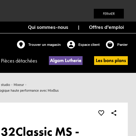
FERMER
Qui sommes-nous
|
Offres d'emploi
Trouver un magasin
Espace client
Panier
Pièces détachées
 studio
Mixeur
logique haute performance avec MixBus
 32Classic MS -