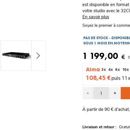
est disponible en format
votre studio avec le 32C
En savoir plus
Soyez le premier à comme
PAS DE STOCK - DISPONI
SOUS 1 MOIS EN MOYEN
1 199,00
€
D
3 x
4 x
6 x
10 x
108,45 €
puis 11 
-
+
À partir de 90 € d'achat,
G
Livraison et retour :
ratu