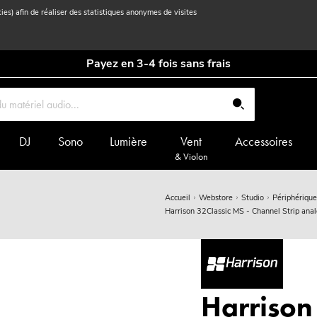
kies) afin de réaliser des statistiques anonymes de visites
Payez en 3-4 fois sans frais
DJ
Sono
Lumière
Vent
Accessoires
& Violon
Accueil
Webstore
Studio
Périphérique
Harrison 32Classic MS - Channel Strip ana
Harrison