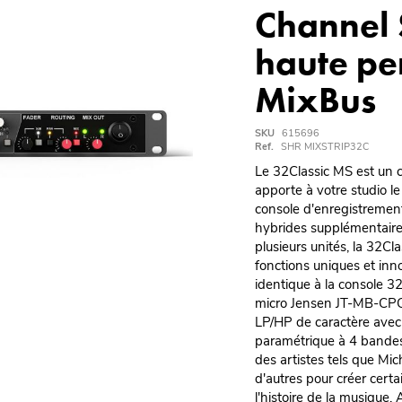
Channel 
haute pe
MixBus
SKU
615696
Ref.
SHR MIXSTRIP32C
Le 32Classic MS est un 
apporte à votre studio le
console d'enregistrement
hybrides supplémentaire
plusieurs unités, la 32Cl
fonctions uniques et inn
identique à la console 3
micro Jensen JT-MB-CPCA
LP/HP de caractère avec 
paramétrique à 4 bandes 
des artistes tels que Mi
d'autres pour créer cert
l'histoire de la musique.