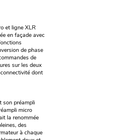
o et ligne XLR
rée en façade avec
fonctions
inversion de phase
de commandes de
ures sur les deux
 connectivité dont
st son préampli
réampli micro
fait la renommée
leines, des
ormateur à chaque