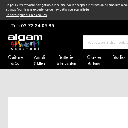
En poursuivant votre navigation sur ce site, vous acceptez l'utilisation de traceurs (coo
et vous fournir une expérience de navigation personnalisée.
En savoir plus sur les cookies
.
Tel : 02 72 24 05 35
Guitare
Ampli
Batterie
Clavier
Studio
& Co
& Effets
& Percussion
& Piano