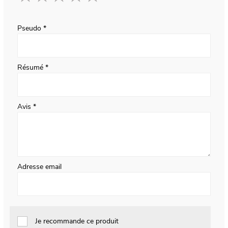
1
2
3
4
5
star
stars
stars
stars
stars
Pseudo
Résumé
Avis
Adresse email
Je recommande ce produit