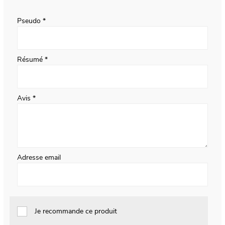
star
stars
stars
stars
stars
Pseudo
Résumé
Avis
Adresse email
Je recommande ce produit