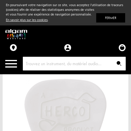
En poursuivant votre navigation sur ce site, vous acceptez l'utilisation de traceurs
(cookies) afin de réaliser des statistiques anonymes de visites
Vent
& Violon
et vous fournir une expérience de navigation personnalisée.
FERMER
En savoir plus sur les cookies
.
Accessoires
Pièces détachées