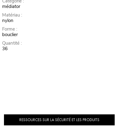
Catégorie :
médiator
Matériau :
nylon
Forme :
bouclier
Quantité :
36
RESSOURCES SUR LA SÉCURITÉ ET LES PRODUITS