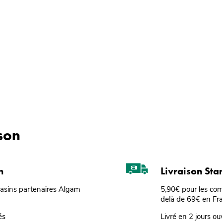
ison
n
Livraison St
gasins partenaires Algam
5,90€ pour les co
delà de 69€ en Fr
és
Livré en 2 jours ou