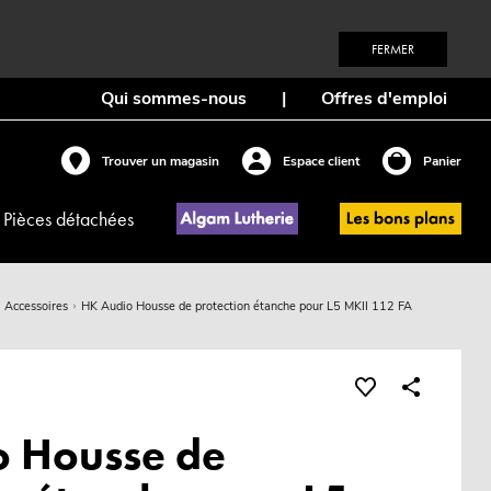
FERMER
Qui sommes-nous
|
Offres d'emploi
Trouver un magasin
Espace client
Panier
Pièces détachées
Accessoires
HK Audio Housse de protection étanche pour L5 MKII 112 FA
o Housse de