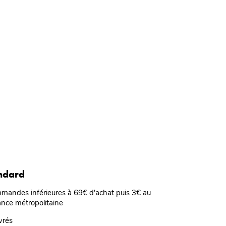
andard
mmandes inférieures à 69€ d'achat puis 3€ au
ance métropolitaine
vrés