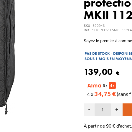
protecti
MKII 112
SKU
590943
Ref.
SHK RCOV-L5MKII-112FA
Soyez le premier à comme
PAS DE STOCK - DISPONI
SOUS 1 MOIS EN MOYEN
139,00
€
3 x
4 x
34,75 €
4 x
(sans f
-
+
À partir de 90 € d'achat,