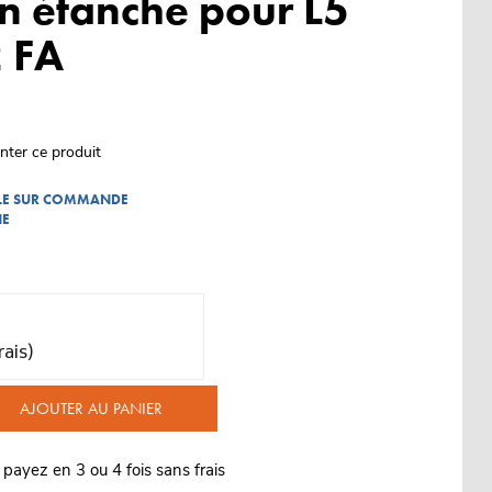
on étanche pour L5
 FA
nter ce produit
BLE SUR COMMANDE
NE
rais)
AJOUTER AU PANIER
 payez en 3 ou 4 fois sans frais