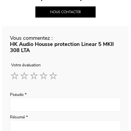
NOUS CONTACTER
Vous commentez :
HK Audio Housse protection Linear 5 MKII
308 LTA
Votre évaluation
1
2
3
4
5
star
stars
stars
stars
stars
Pseudo
Résumé