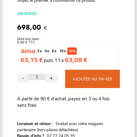
Soyez le premier à commenter ce produit
EN STOCK
698,00
€
Dont éco-taxe :
0,90 € TTC
3 x
4 x
6 x
10 x
12 x
63,15 €
63,08 €
puis 11 x
-
+
AJOUTER AU PANIER
À partir de 90 € d'achat, payez en 3 ou 4 fois
sans frais
G
Livraison et retour :
ratuit avec votre magasin
partenaire (hors pièces détachées)
Besoin d'info ?
02 72 24 05 35