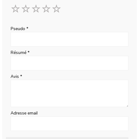
1
2
3
4
5
star
stars
stars
stars
stars
Pseudo
Résumé
Avis
Adresse email