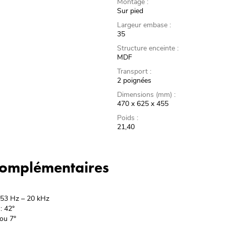
Montage :
Sur pied
Largeur embase :
35
Structure enceinte :
MDF
Transport :
2 poignées
Dimensions (mm) :
470 x 625 x 455
Poids :
21,40
 complémentaires
 53 Hz – 20 kHz
: 42°
 ou 7°