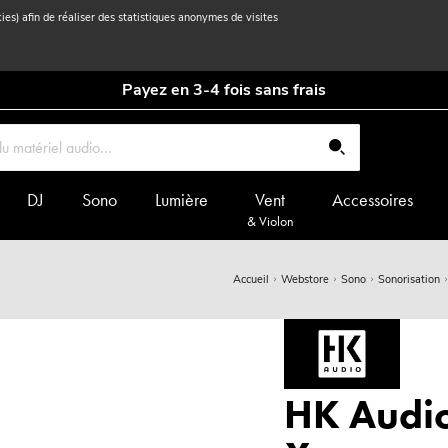
kies) afin de réaliser des statistiques anonymes de visites
Payez en 3-4 fois sans frais
DJ
Sono
Lumière
Vent
Accessoires
& Violon
Accueil
Webstore
Sono
Sonorisation
HK Audi