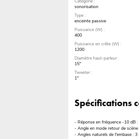
Catégorie :
sonorisation
Type :
enceinte passive
Puissance (W) :
400
Puissance en crête (W) :
1200
Diamètre haut-parleur :
15"
Tweeter :
1"
Spécifications
- Réponse en fréquence -10 dB :
- Angle en mode retour de scène 
- Angles naturels de l'embase : 3