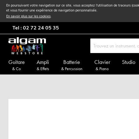
En poursuivant votre navigation sur ce site, vous acceptez l'utilisation de traceurs (coo
et vous fournir une expérience de navigation personnalisée.
En savoir plus sur les cookies
.
Tel : 02 72 24 05 35
Guitare
Ampli
Batterie
Clavier
Studio
& Co
& Effets
& Percussion
& Piano