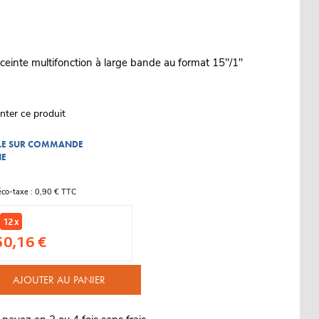
einte multifonction à large bande au format 15"/1"
nter ce produit
BLE SUR COMMANDE
NE
éco-taxe : 0,90 € TTC
12 x
50,16 €
AJOUTER AU PANIER