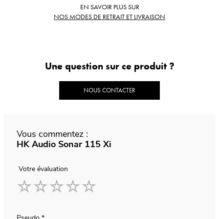
EN SAVOIR PLUS SUR
NOS MODES DE RETRAIT ET LIVRAISON
Une question sur ce produit ?
NOUS CONTACTER
Vous commentez :
HK Audio Sonar 115 Xi
Votre évaluation
1
2
3
4
5
star
stars
stars
stars
stars
Pseudo