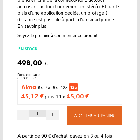
prend en charge la connectivité Bluetooth
autorisant un fonctionnement en stéréo. Et par le
biais d'une application dédiée, un pilotage à
distance est possible à partir d'un smartphone.
En savoir plus
Soyez le premier à commenter ce produit
EN STOCK
498,00
€
Dont éco-taxe :
0,90 € TTC
3 x
4 x
6 x
10 x
12 x
45,12 €
45,00 €
puis 11 x
-
+
AJOUTER AU PANIER
À partir de 90 € d'achat, payez en 3 ou 4 fois