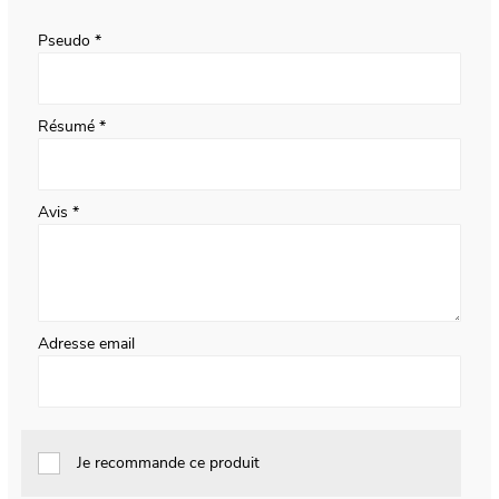
star
stars
stars
stars
stars
Pseudo
Résumé
Avis
Adresse email
Je recommande ce produit