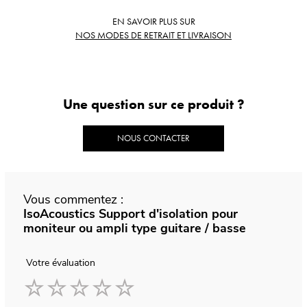
EN SAVOIR PLUS SUR
NOS MODES DE RETRAIT ET LIVRAISON
Une question sur ce produit ?
NOUS CONTACTER
Vous commentez :
IsoAcoustics Support d'isolation pour
moniteur ou ampli type guitare / basse
Votre évaluation
1
2
3
4
5