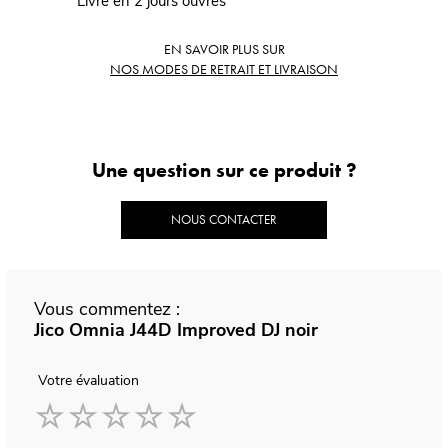
Livré en 2 jours ouvrés
EN SAVOIR PLUS SUR
NOS MODES DE RETRAIT ET LIVRAISON
Une question sur ce produit ?
NOUS CONTACTER
Vous commentez :
Jico Omnia J44D Improved DJ noir
Votre évaluation
1
2
3
4
5