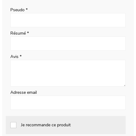
star
stars
stars
stars
stars
Pseudo
Résumé
Avis
Adresse email
Je recommande ce produit