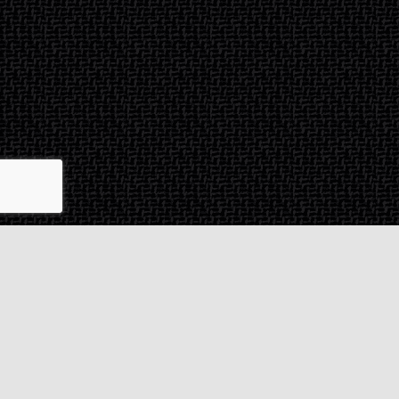
Contact & SAV
2 rue de Milan
44470
Thouaré-sur-Loire
France
Du lundi au vendredi
De 9h à 18h
02 72 24 05 35
(Appel non surtaxé)