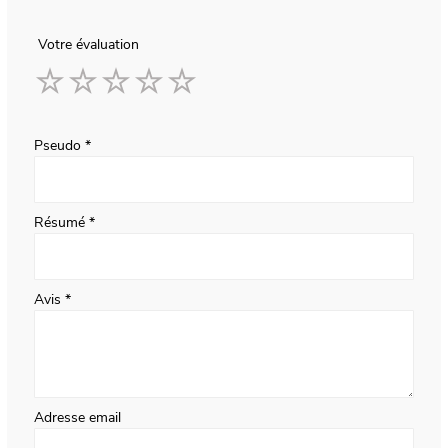
Votre évaluation
1
2
3
4
5
star
stars
stars
stars
stars
Pseudo
Résumé
Avis
Adresse email