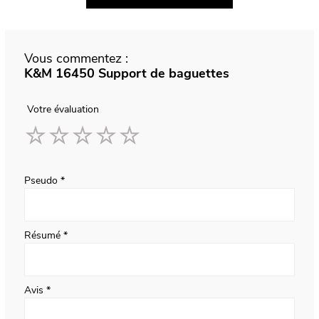
Vous commentez :
K&M 16450 Support de baguettes
Votre évaluation
1
2
3
4
5
star
stars
stars
stars
stars
Pseudo
Résumé
Avis