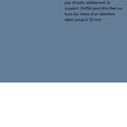
pas d'outils additionnel, le
support 16450 peut être fixé sur
tous les tubes d'un diamètre
allant jusqu'à 30 mm.