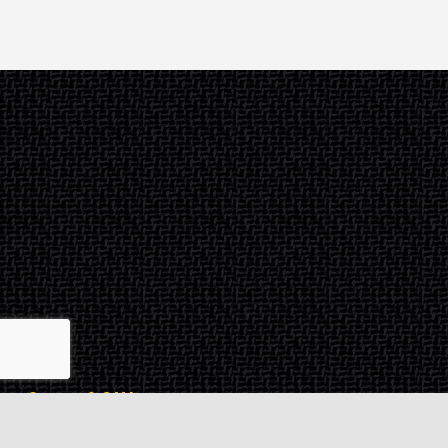
Contact & SAV
2 rue de Milan
44470
Thouaré-sur-Loire