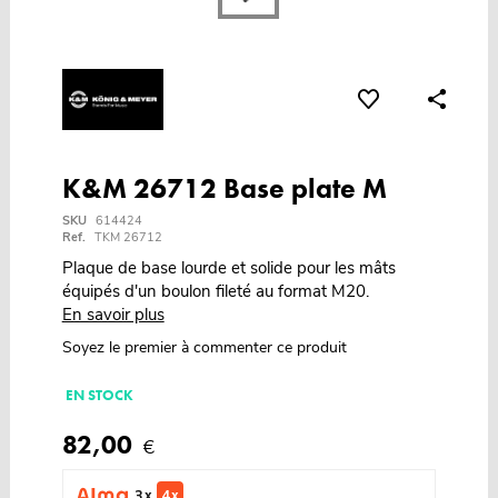
K&M 26712 Base plate M
SKU
614424
Ref.
TKM 26712
Plaque de base lourde et solide pour les mâts
équipés d'un boulon fileté au format M20.
En savoir plus
Soyez le premier à commenter ce produit
EN STOCK
82,00
€
3 x
4 x