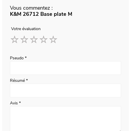
Vous commentez :
K&M 26712 Base plate M
Votre évaluation
1
2
3
4
5
star
stars
stars
stars
stars
Pseudo
Résumé
Avis