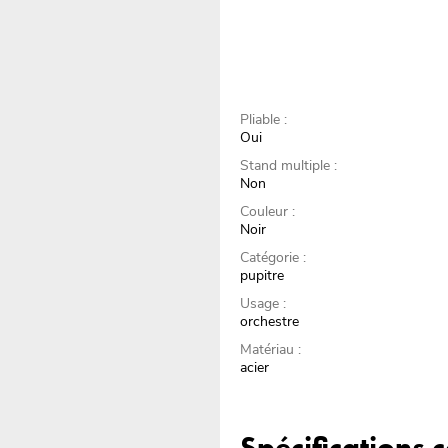
Pliable :
Oui
Stand multiple :
Non
Couleur :
Noir
Catégorie :
pupitre
Usage :
orchestre
Matériau :
acier