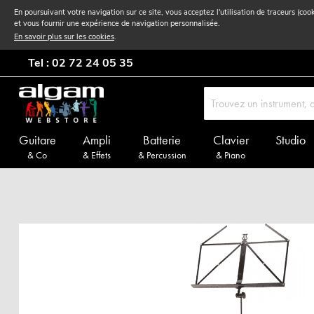
En poursuivant votre navigation sur ce site, vous acceptez l'utilisation de traceurs (coo
et vous fournir une expérience de navigation personnalisée.
En savoir plus sur les cookies
.
Tel : 02 72 24 05 35
Guitare
Ampli
Batterie
Clavier
Studio
& Co
& Effets
& Percussion
& Piano