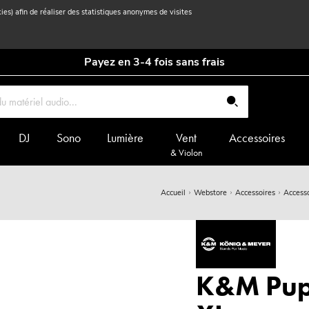
kies) afin de réaliser des statistiques anonymes de visites
Payez en 3-4 fois sans frais
DJ
Sono
Lumière
Vent
Accessoires
& Violon
Accueil
Webstore
Accessoires
Accesso
K&M Pupit