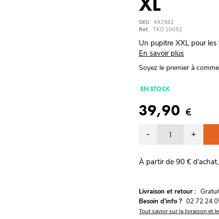
XL
SKU
492982
Ref.
TKO 10052
Un pupitre XXL pour les f
En savoir plus
Soyez le premier à comme
EN STOCK
39,90
€
-
+
À partir de 90 € d'achat,
G
Livraison et retour :
ratu
Besoin d'info ?
02 72 24 0
Tout savoir sur la livraison et l