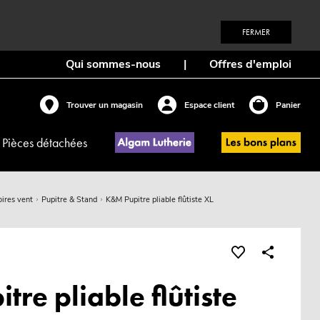
FERMER
Qui sommes-nous
|
Offres d'emploi
Trouver un magasin
Espace client
Panier
Pièces détachées
ires vent
Pupitre & Stand
K&M Pupitre pliable flûtiste XL
re pliable flûtiste