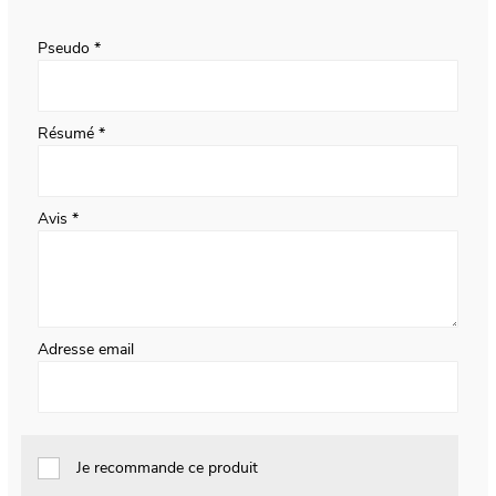
1
2
3
4
5
star
stars
stars
stars
stars
Pseudo
Résumé
Avis
Adresse email
Je recommande ce produit