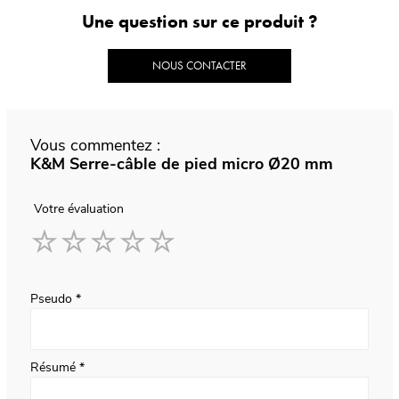
Une question sur ce produit ?
NOUS CONTACTER
Vous commentez :
K&M Serre-câble de pied micro Ø20 mm
Votre évaluation
1
2
3
4
5
star
stars
stars
stars
stars
Pseudo
Résumé