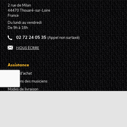
2 rue de Milan
44470
Thouaré-sur-Loire
France
Du lundi au vendredi
De 9h à 18h
02 72 24 05 35
(Appel non surtaxé)
NOUS ÉCRIRE
Assistance
Guides d'achat
Questions des musiciens
Modes de livraison
Modes de paiement
Retours produits
Garanties produits
Service après vente