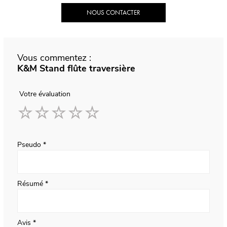
NOUS CONTACTER
Vous commentez :
K&M Stand flûte traversière
Votre évaluation
1
2
3
4
5
star
stars
stars
stars
stars
Pseudo
Résumé
Avis