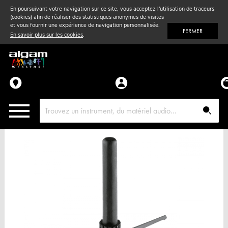
En poursuivant votre navigation sur ce site, vous acceptez l'utilisation de traceurs
(cookies) afin de réaliser des statistiques anonymes de visites
Vent
& Violon
et vous fournir une expérience de navigation personnalisée.
FERMER
En savoir plus sur les cookies
.
Accessoires
Pièces détachées