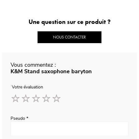
Une question sur ce produit ?
NOUS CONTACTER
Vous commentez :
K&M Stand saxophone baryton
Votre évaluation
1
2
3
4
5
star
stars
stars
stars
stars
Pseudo