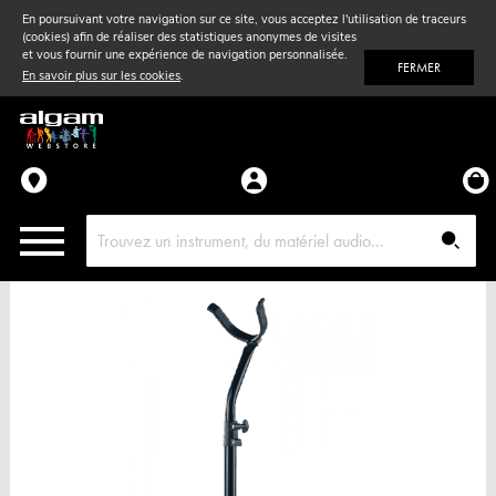
En poursuivant votre navigation sur ce site, vous acceptez l'utilisation de traceurs
(cookies) afin de réaliser des statistiques anonymes de visites
Vent
& Violon
et vous fournir une expérience de navigation personnalisée.
FERMER
En savoir plus sur les cookies
.
Accessoires
Pièces détachées