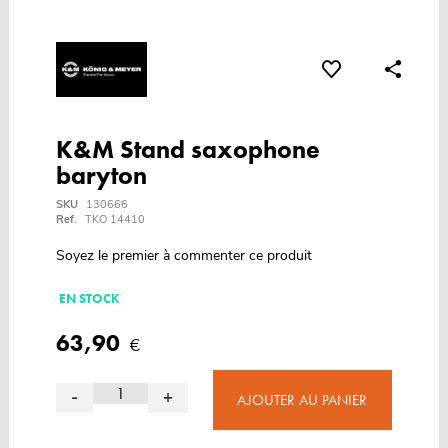
K&M Stand saxophone
baryton
SKU
130666
Ref.
TKO 14410
Soyez le premier à commenter ce produit
EN STOCK
63,90
€
-
+
AJOUTER AU PANIER