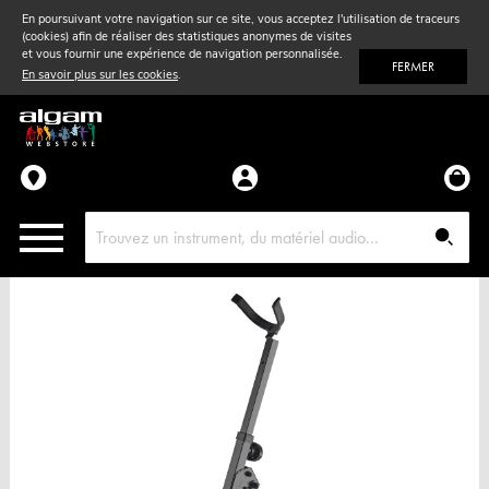
En poursuivant votre navigation sur ce site, vous acceptez l'utilisation de traceurs
(cookies) afin de réaliser des statistiques anonymes de visites
Vent
& Violon
et vous fournir une expérience de navigation personnalisée.
FERMER
En savoir plus sur les cookies
.
Accessoires
Pièces détachées