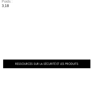
Poids :
3,18
RESSOURCES SUR LA SÉCURITÉ ET LES PRODUITS