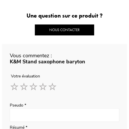
Une question sur ce produit ?
NOUS CONTACTER
Vous commentez :
K&M Stand saxophone baryton
Votre évaluation
1
2
3
4
5
star
stars
stars
stars
stars
Pseudo
Résumé