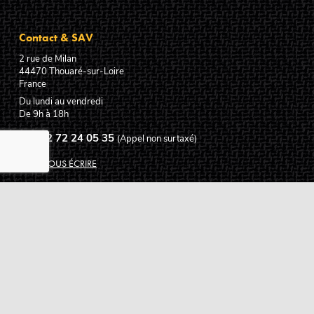
Contact & SAV
2 rue de Milan
44470
Thouaré-sur-Loire
France
Du lundi au vendredi
De 9h à 18h
02 72 24 05 35
(Appel non surtaxé)
NOUS ÉCRIRE
Assistance
Guides d'achat
Questions des musiciens
Modes de livraison
Modes de paiement
Retours produits