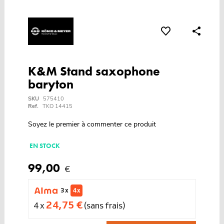
K&M Stand saxophone
baryton
SKU
575410
Ref.
TKO 14415
Soyez le premier à commenter ce produit
EN STOCK
99,00
€
3 x
4 x
24,75 €
4 x
(sans frais)