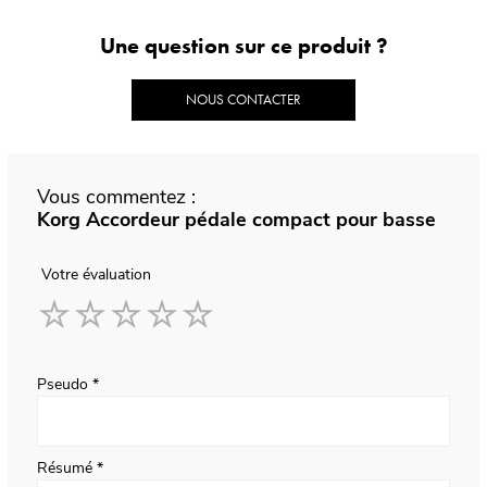
Une question sur ce produit ?
NOUS CONTACTER
Vous commentez :
Korg Accordeur pédale compact pour basse
Votre évaluation
1
2
3
4
5
star
stars
stars
stars
stars
Pseudo
Résumé